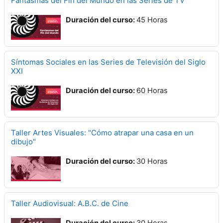
Fantasmas del Fin del Mundo en las Series de TV
Duración del curso
:
45 Horas
Síntomas Sociales en las Series de Televisión del Siglo
XXI
Duración del curso
:
60 Horas
Taller Artes Visuales: "Cómo atrapar una casa en un
dibujo"
Duración del curso
:
30 Horas
Taller Audiovisual: A.B.C. de Cine