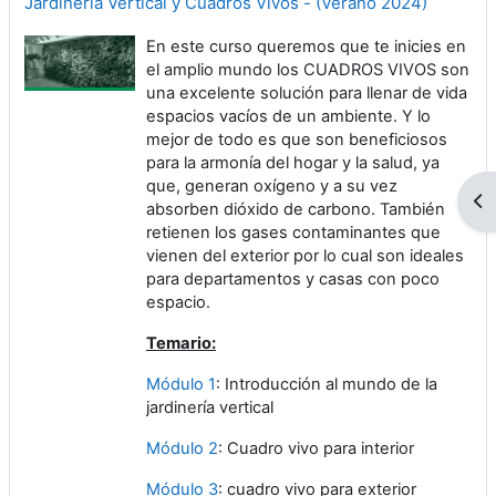
Jardinería Vertical y Cuadros Vivos - (Verano 2024)
En este curso queremos que te inicies en
el amplio mundo los CUADROS VIVOS son
una excelente solución para llenar de vida
espacios vacíos de un ambiente. Y lo
mejor de todo es que son beneficiosos
para la armonía del hogar y la salud, ya
que, generan oxígeno y a su vez
Ab
absorben dióxido de carbono. También
retienen los gases contaminantes que
vienen del exterior por lo cual son ideales
para departamentos y casas con poco
espacio.
Temario:
Módulo 1
: Introducción al mundo de la
jardinería vertical
Módulo 2
: Cuadro vivo para interior
Módulo 3
: cuadro vivo para exterior