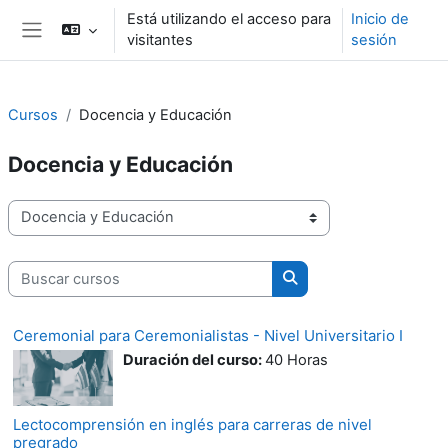
Salta al contenido principal
Está utilizando el acceso para
Inicio de
visitantes
sesión
Panel lateral
Cursos
Docencia y Educación
Docencia y Educación
Categorías del curso
Buscar cursos
Buscar cursos
Ceremonial para Ceremonialistas - Nivel Universitario I
Duración del curso
:
40 Horas
Lectocomprensión en inglés para carreras de nivel
pregrado