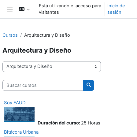
Salta al contenido principal
Está utilizando el acceso para
Inicio de
visitantes
sesión
Panel lateral
Cursos
Arquitectura y Diseño
Arquitectura y Diseño
Categorías del curso
Buscar cursos
Buscar cursos
Soy FAUD
Duración del curso
:
25 Horas
Bitácora Urbana