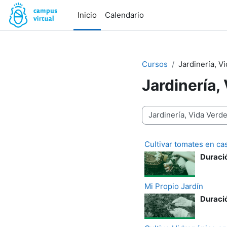
Salta al contenido principal
Inicio
Calendario
Cursos
Jardinería, V
Jardinería,
Categorías del curso
Cultivar tomates en ca
Duració
Mi Propio Jardín
Duració