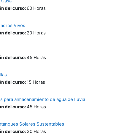
n Casa
n del curso
:
60 Horas
uadros Vivos
n del curso
:
20 Horas
n del curso
:
45 Horas
llas
n del curso
:
15 Horas
s para almacenamiento de agua de lluvia
n del curso
:
45 Horas
tanques Solares Sustentables
n del curso
:
30 Horas