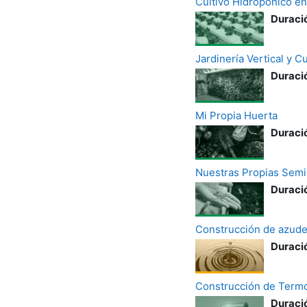
Cultivo Hidropónico e
Duració
Jardinería Vertical y C
Duració
Mi Propia Huerta
Duració
Nuestras Propias Semi
Duració
Construcción de azude
Duració
Construcción de Termo
Duració