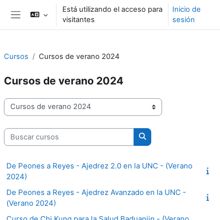
Salta al contenido principal
Está utilizando el acceso para
Inicio de
visitantes
sesión
Panel lateral
Cursos
Cursos de verano 2024
Cursos de verano 2024
Categorías del curso
Buscar cursos
Buscar cursos
De Peones a Reyes - Ajedrez 2.0 en la UNC - (Verano
2024)
De Peones a Reyes - Ajedrez Avanzado en la UNC -
(Verano 2024)
Curso de Chi Kung para la Salud Baduanjin - (Verano